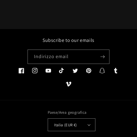
Subscribe to our emails
Indirizzo email
Facebook
Instagram
YouTube
TikTok
Twitter
Pinterest
Snapchat
Tumblr
Vimeo
Paese/Area geografica
Italia (EUR €)