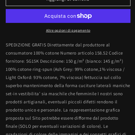
unisex
unisex
100%
100%
cotone
cotone
organico
organico
Stampa
Stampa
Altre opzioni di pagamento
&quot;quella
&quot;quella
di
di
SPEDIZIONE GRATIS Direttamente dal produttore al
Ronaldo
Ronaldo
consumatore 100% cotone Numero articolo 158.52 Codice
era
era
fornitore: SG15K Descrizione: 150 g/m² (bianco: 145 g/m²)
finita&quot;
finita&quot;
100% cotone ring-spun (Ash Grey: 99% cotone,1% viscosa /
Light Oxford: 93% cotone, 7% viscosa) fettuccia sul collo
superbo mantenimento della forma cuciture laterali maniche
set-in vestibilita' sia maschile che femminile I nostri sono
prodotti artigianali, eventuali piccoli difetti rendono il
prodotto unico e personale. La rappresentazione grafica
proposta sul Sito potrebbe essere difforme dal prodotto
finale (SOLO per eventuali variazioni di colore). Le
gradazioni di colore delle immagini e dei soggetti grafici di