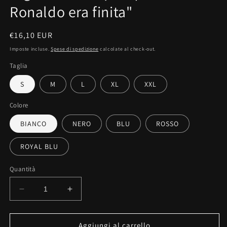
Ronaldo era finita"
Prezzo
€16,10 EUR
di
Imposte incluse.
Spese di spedizione
calcolate al check-out.
listino
Taglia
S
M
L
XL
XXL
Colore
BIANCO
NERO
BLU
ROSSO
ROYAL BLU
Quantità
Diminuisci
Aumenta
quantità
quantità
per
per
Maglietta
Maglietta
Aggiungi al carrello