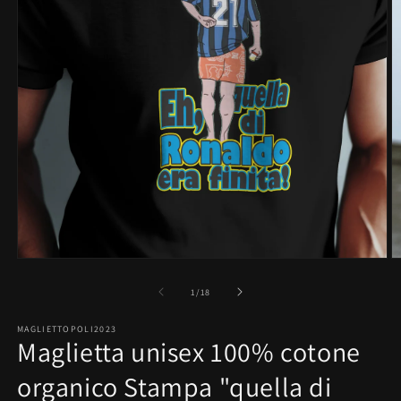
Apri
A
contenuti
c
multimediali
m
su
1
/
18
1
2
in
in
MAGLIETTOPOLI2023
finestra
fi
Maglietta unisex 100% cotone
modale
m
organico Stampa "quella di