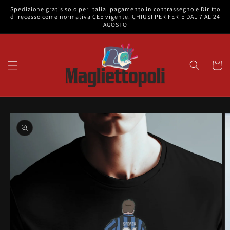
Vai
Spedizione gratis solo per Italia. pagamento in contrassegno e Diritto
direttamente
di recesso come normativa CEE vigente. CHIUSI PER FERIE DAL 7 AL 24
ai contenuti
AGOSTO
Carrell
Passa alle
informazioni
sul prodotto