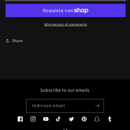
COLORE
COLORE
NATURAL:
NATURAL:
BEVO
BEVO
Altre opzioni di pagamento
Share
Subscribe to our emails
Indirizzo email
Facebook
Instagram
YouTube
TikTok
Twitter
Pinterest
Snapchat
Tumblr