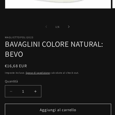
A
Apri
c
contenuti
m
multimediali
2
1
in
in
su
1
/
6
fi
finestra
m
modale
MAGLIETTOPOLI2023
BAVAGLINI COLORE NATURAL:
BEVO
Prezzo
€16,68 EUR
di
Imposte incluse.
Spese di spedizione
calcolate al check-out.
listino
Quantità
Diminuisci
Aumenta
quantità
quantità
per
per
BAVAGLINI
BAVAGLINI
Aggiungi al carrello