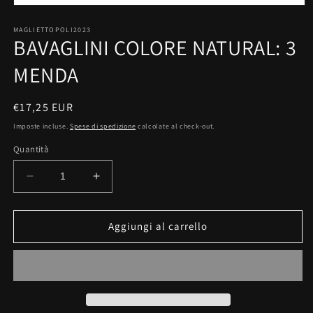
Apri
contenuti
multimediali
MAGLIETTOPOLI2023
BAVAGLINI COLORE NATURAL: 3
1
in
finestra
MENDA
modale
Prezzo
€17,25 EUR
di
Imposte incluse.
Spese di spedizione
calcolate al check-out.
listino
Quantità
Diminuisci
Aumenta
quantità
quantità
per
per
BAVAGLINI
BAVAGLINI
Aggiungi al carrello
COLORE
COLORE
NATURAL:
NATURAL:
3
3
MENDA
MENDA