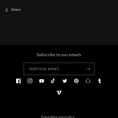
Share
Subscribe to our emails
Indirizzo email
Facebook
Instagram
YouTube
TikTok
Twitter
Pinterest
Snapchat
Tumblr
Vimeo
Paese/Area geografica