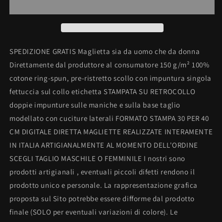
COTONE
COTONE
UOMO/DONNA
UOMO/DONNA
PER
PER
50
50
ANNI
ANNI
SPEDIZIONE GRATIS Maglietta sia da uomo che da donna
TITOLO:
TITOLO:
Direttamente dal produttore al consumatore 150 g/m² 100%
SEXY
SEXY
cotone ring-spun, pre-ristretto scollo con impuntura singola
fettuccia sul collo etichetta STAMPATA SU RETROCOLLO
doppie impunture sulle maniche e sulla base taglio
modellato con cuciture laterali FORMATO STAMPA 30 PER 40
CM DIGITALE DIRETTA MAGLIETTE REALIZZATE INTERAMENTE
IN ITALIA ARTIGIANALMENTE AL MOMENTO DELL'ORDINE
SCEGLI TAGLIO MASCHILE O FEMMINILE I nostri sono
prodotti artigianali , eventuali piccoli difetti rendono il
prodotto unico e personale. La rappresentazione grafica
proposta sul Sito potrebbe essere difforme dal prodotto
finale (SOLO per eventuali variazioni di colore). Le