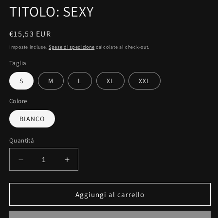
TITOLO: SEXY
Prezzo
€15,53 EUR
di
Imposte incluse.
Spese di spedizione
calcolate al check-out.
listino
Taglia
S
M
L
XL
XXL
Colore
BIANCO
Quantità
Diminuisci
Aumenta
quantità
quantità
per
per
MAGLIETTA
MAGLIETTA
Aggiungi al carrello
IN
IN
100%
100%