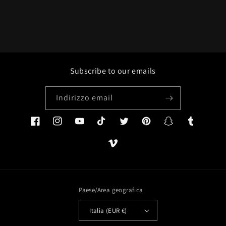
Subscribe to our emails
Indirizzo email
Facebook
Instagram
YouTube
TikTok
Twitter
Pinterest
Snapchat
Tumblr
Vimeo
Paese/Area geografica
Italia (EUR €)