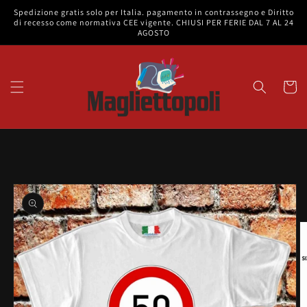
Vai
Spedizione gratis solo per Italia. pagamento in contrassegno e Diritto
direttamente
di recesso come normativa CEE vigente. CHIUSI PER FERIE DAL 7 AL 24
ai contenuti
AGOSTO
Carrell
Passa alle
informazioni
sul prodotto