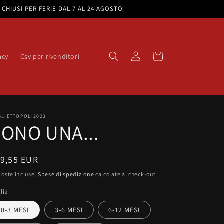
e. CHIUSI PER FERIE DAL 7 AL 24 AGOSTO
Accedi
Carrello
acy
Csv per rivenditori
GLIETTOPOLI2023
SONO UNA...
rezzo
19,55 EUR
oste incluse.
Spese di spedizione
calcolate al check-out.
stino
lia
0-3 MESI
3-6 MESI
6-12 MESI