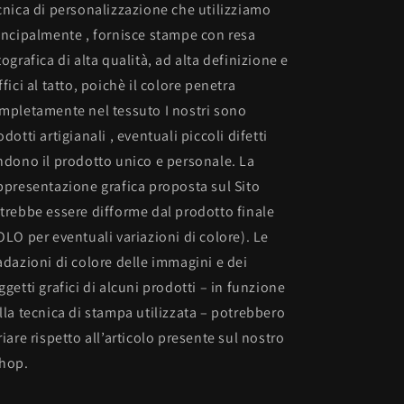
cnica di personalizzazione che utilizziamo
incipalmente , fornisce stampe con resa
tografica di alta qualità, ad alta definizione e
ffici al tatto, poichè il colore penetra
mpletamente nel tessuto I nostri sono
odotti artigianali , eventuali piccoli difetti
ndono il prodotto unico e personale. La
ppresentazione grafica proposta sul Sito
trebbe essere difforme dal prodotto finale
OLO per eventuali variazioni di colore). Le
adazioni di colore delle immagini e dei
ggetti grafici di alcuni prodotti – in funzione
lla tecnica di stampa utilizzata – potrebbero
riare rispetto all’articolo presente sul nostro
hop.