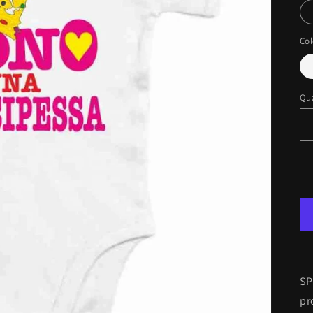
Col
Qu
SP
pr