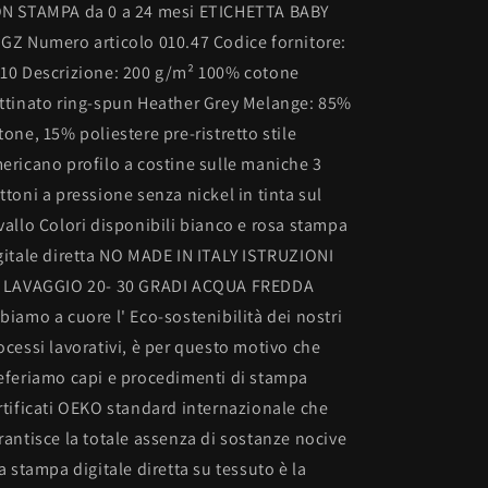
N STAMPA da 0 a 24 mesi ETICHETTA BABY
GZ Numero articolo 010.47 Codice fornitore:
10 Descrizione: 200 g/m² 100% cotone
ttinato ring-spun Heather Grey Melange: 85%
tone, 15% poliestere pre-ristretto stile
ericano profilo a costine sulle maniche 3
ttoni a pressione senza nickel in tinta sul
vallo Colori disponibili bianco e rosa stampa
gitale diretta NO MADE IN ITALY ISTRUZIONI
 LAVAGGIO 20- 30 GRADI ACQUA FREDDA
biamo a cuore l' Eco-sostenibilità dei nostri
ocessi lavorativi, è per questo motivo che
eferiamo capi e procedimenti di stampa
rtificati OEKO standard internazionale che
rantisce la totale assenza di sostanze nocive
La stampa digitale diretta su tessuto è la