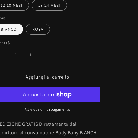
12-18 MESI
18-24 MESI
ore
BIANCO
ROSA
antità
Diminuisci
Aumenta
quantità
quantità
per
per
SONO
SONO
Aggiungi al carrello
UNA...
UNA...
Altre opzioni di pagamento
EDIZIONE GRATIS Direttamente dal
oduttore al consumatore Body Baby BIANCHI