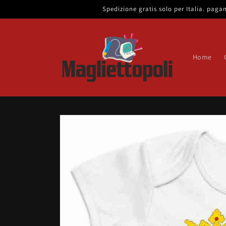
Vai
Spedizione gratis solo per Italia. pa
direttamente
ai contenuti
Home
Passa alle
informazioni
sul prodotto