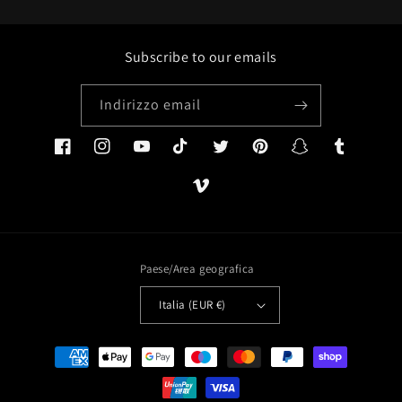
Subscribe to our emails
Indirizzo email
Facebook
Instagram
YouTube
TikTok
Twitter
Pinterest
Snapchat
Tumblr
Vimeo
Paese/Area geografica
Italia (EUR €)
Metodi
di
pagamento