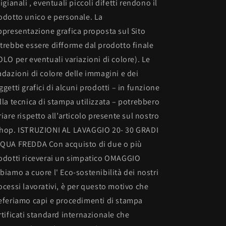
tigianali , eventuali piccoli difetti rendono il
odotto unico e personale. La
ppresentazione grafica proposta sul Sito
trebbe essere difforme dal prodotto finale
OLO per eventuali variazioni di colore). Le
adazioni di colore delle immagini e dei
ggetti grafici di alcuni prodotti – in funzione
lla tecnica di stampa utilizzata – potrebbero
riare rispetto all’articolo presente sul nostro
hop. ISTRUZIONI AL LAVAGGIO 20- 30 GRADI
QUA FREDDA Con acquisto di due o più
odotti riceverai un simpatico OMAGGIO
biamo a cuore l' Eco-sostenibilità dei nostri
ocessi lavorativi, è per questo motivo che
eferiamo capi e procedimenti di stampa
rtificati standard internazionale che