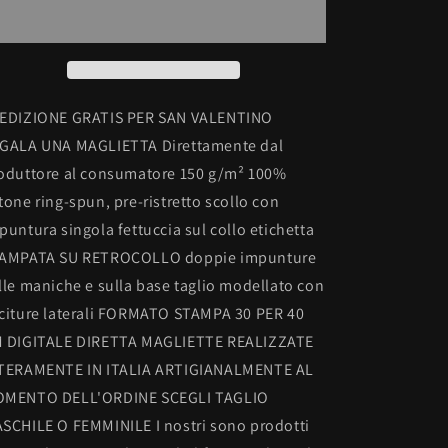
100%
100%
COTONE
COTONE
UOMO/DONNA
UOMO/DONNA
PER
PER
SAN
SAN
VALENTINO:
VALENTINO:
EDIZIONE GRATIS PER SAN VALENTINO
PICCOLINI
PICCOLINI
GALA UNA MAGLIETTA Direttamente dal
oduttore al consumatore 150 g/m² 100%
tone ring-spun, pre-ristretto scollo con
puntura singola fettuccia sul collo etichetta
AMPATA SU RETROCOLLO doppie impunture
lle maniche e sulla base taglio modellato con
citure laterali FORMATO STAMPA 30 PER 40
 DIGITALE DIRETTA MAGLIETTE REALIZZATE
TERAMENTE IN ITALIA ARTIGIANALMENTE AL
MENTO DELL'ORDINE SCEGLI TAGLIO
SCHILE O FEMMINILE I nostri sono prodotti