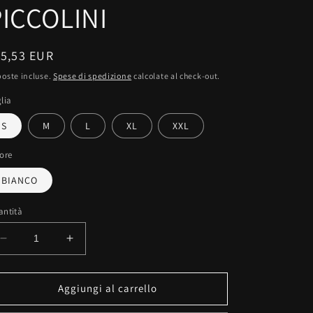
PICCOLINI
rezzo
15,53 EUR
oste incluse.
Spese di spedizione
calcolate al check-out.
stino
lia
S
M
L
XL
XXL
ore
BIANCO
antità
Diminuisci
Aumenta
quantità
quantità
per
per
MAGLIETTA
MAGLIETTA
Aggiungi al carrello
IN
IN