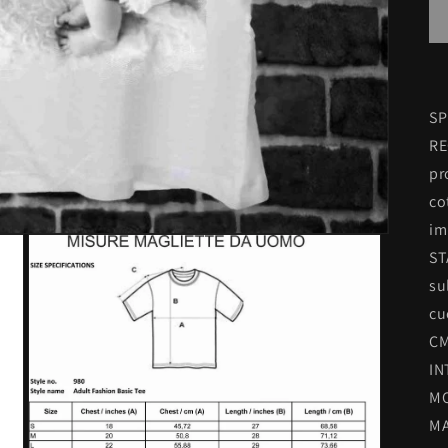
SP
RE
pr
co
im
ST
su
cu
CM
IN
MO
MA