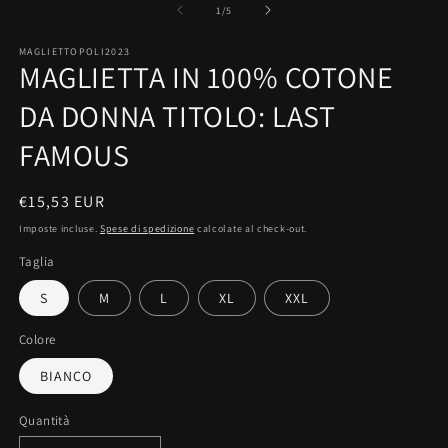
multimediali
su
1
/
5
1
in
MAGLIETTOPOLI2023
finestra
MAGLIETTA IN 100% COTONE
modale
DA DONNA TITOLO: LAST
FAMOUS
Prezzo
€15,53 EUR
di
Imposte incluse.
Spese di spedizione
calcolate al check-out.
listino
Taglia
S
M
L
XL
XXL
Colore
BIANCO
Quantità