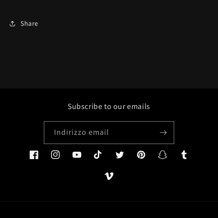
Share
Subscribe to our emails
Indirizzo email
Facebook
Instagram
YouTube
TikTok
Twitter
Pinterest
Snapchat
Tumblr
Vimeo