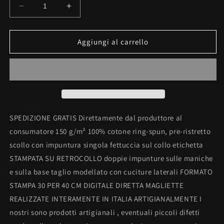
Diminuisci
Aumenta
quantità
quantità
per
per
MAGLIETTA
MAGLIETTA
Aggiungi al carrello
IN
IN
100%
100%
COTONE
COTONE
DA
DA
DONNA
DONNA
TITOLO:
TITOLO:
LAST
LAST
SPEDIZIONE GRATIS Direttamente dal produttore al
FAMOUS
FAMOUS
consumatore 150 g/m² 100% cotone ring-spun, pre-ristretto
scollo con impuntura singola fettuccia sul collo etichetta
STAMPATA SU RETROCOLLO doppie impunture sulle maniche
e sulla base taglio modellato con cuciture laterali FORMATO
STAMPA 30 PER 40 CM DIGITALE DIRETTA MAGLIETTE
REALIZZATE INTERAMENTE IN ITALIA ARTIGIANALMENTE I
nostri sono prodotti artigianali , eventuali piccoli difetti