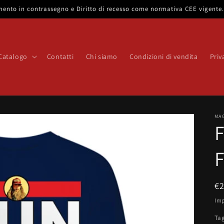
gamento in contrassegno e Diritto di recesso come normativa CEE vigent
Catalogo
Contatti
Chi siamo
Condizioni di vendita
Priv
MA
F
P
€
di
Imp
li
Tag