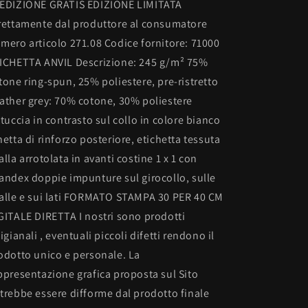
EDIZIONE GRATIS EDIZIONE LIMITATA
rettamente dal produttore al consumatore
mero articolo 271.08 Codice fornitore: 71000
ICHETTA ANVIL Descrizione: 245 g/m² 75%
tone ring-spun, 25% poliestere, pre-ristretto
ather grey: 70% cotone, 30% poliestere
ttuccia in contrasto sul collo in colore bianco
netta di rinforzo posteriore, etichetta tessuta
alla arrotolata in avanti costine 1 x 1 con
andex doppie impunture sul girocollo, sulle
alle e sui lati FORMATO STAMPA 30 PER 40 CM
GITALE DIRETTA I nostri sono prodotti
tigianali , eventuali piccoli difetti rendono il
odotto unico e personale. La
ppresentazione grafica proposta sul Sito
trebbe essere difforme dal prodotto finale