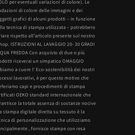
OLO per eventuali variazioni di colore). Le
adazioni di colore delle immagini e dei
ggetti grafici di alcuni prodotti – in funzione
lla tecnica di stampa utilizzata – potrebbero
riare rispetto all’articolo presente sul nostro
hop. ISTRUZIONI AL LAVAGGIO 20- 30 GRADI
QUA FREDDA Con acquisto di due o più
odotti riceverai un simpatico OMAGGIO
biamo a cuore l' Eco-sostenibilità dei nostri
ocessi lavorativi, è per questo motivo che
eferiamo capi e procedimenti di stampa
rtificati OEKO standard internazionale che
rantisce la totale assenza di sostanze nocive
La stampa digitale diretta su tessuto è la
cnica di personalizzazione che utilizziamo
incipalmente , fornisce stampe con resa