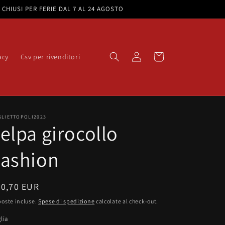
e. CHIUSI PER FERIE DAL 7 AL 24 AGOSTO
Accedi
Carrello
acy
Csv per rivenditori
GLIETTOPOLI2023
elpa girocollo
Fashion
rezzo
20,70 EUR
oste incluse.
Spese di spedizione
calcolate al check-out.
stino
lia