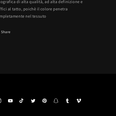
tografica di alta qualità, ad alta definizione e
ffici al tatto, poichè il colore penetra
mpletamente nel tessuto
Share
k
nstagram
YouTube
TikTok
Twitter
Pinterest
Snapchat
Tumblr
Vimeo