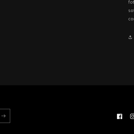
fo
so
co
Faceboo
I