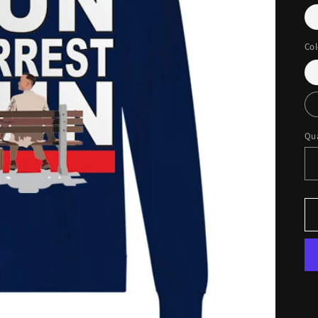
Col
Qu