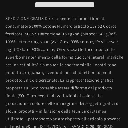
DO
DO
IT
IT
LATER
LATER
SPEDIZIONE GRATIS Direttamente dal produttore al
consumatore 100% cotone Numero articolo 158.52 Codice
fornitore: SG15K Descrizione: 150 g/m² (bianco: 145 g/m²)
100% cotone ring-spun (Ash Grey: 99% cotone,1% viscosa /
Light Oxford: 93% cotone, 7% viscosa) fettuccia sul collo
superbo mantenimento della forma cuciture laterali maniche
set-in vestibilita' sia maschile che femminile I nostri sono
prodotti artigianali, eventuali piccoli difetti rendono il
prodotto unico e personale. La rappresentazione grafica
proposta sul Sito potrebbe essere difforme dal prodotto
finale (SOLO per eventuali variazioni di colore). Le
gradazioni di colore delle immagini e dei soggetti grafici di
alcuni prodotti – in funzione della tecnica di stampa
utilizzata – potrebbero variare rispetto all’articolo presente
sul nostro eShop. ISTRUZIONI AL LAVAGGIO 20- 30 GRADI