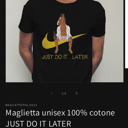
A
c
m
2
Apri
in
contenuti
fi
multimediali
su
1
/
3
m
1
in
MAGLIETTOPOLI2023
finestra
Maglietta unisex 100% cotone
modale
JUST DO IT LATER