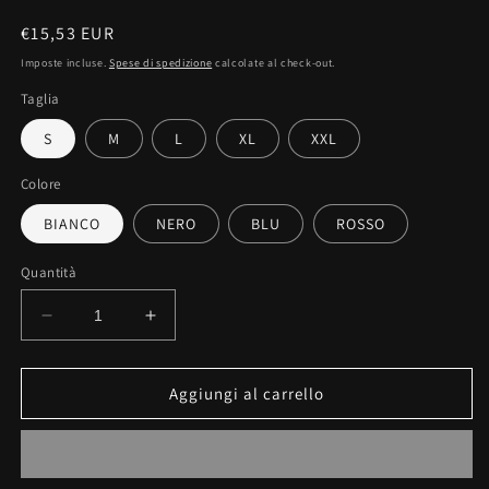
Prezzo
€15,53 EUR
di
Imposte incluse.
Spese di spedizione
calcolate al check-out.
listino
Taglia
S
M
L
XL
XXL
Colore
BIANCO
NERO
BLU
ROSSO
Quantità
Diminuisci
Aumenta
quantità
quantità
per
per
Maglietta
Maglietta
Aggiungi al carrello
unisex
unisex
100%
100%
cotone
cotone
JUST
JUST