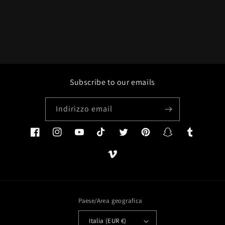
Subscribe to our emails
Indirizzo email
Facebook
Instagram
YouTube
TikTok
Twitter
Pinterest
Snapchat
Tumblr
Vimeo
Paese/Area geografica
Italia (EUR €)