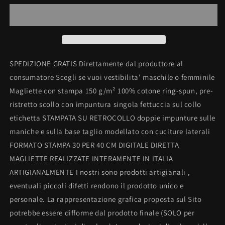
100%
100%
COTONE
COTONE
CLASSICO
CLASSICO
UNISEX
UNISEX
MADE
MADE
IN
IN
SPEDIZIONE GRATIS Direttamente dal produttore al
ITALY
ITALY
consumatore Scegli se vuoi vestibilita' maschile o femminile
Magliette con stampa 150 g/m² 100% cotone ring-spun, pre-
ristretto scollo con impuntura singola fettuccia sul collo
etichetta STAMPATA SU RETROCOLLO doppie impunture sulle
maniche e sulla base taglio modellato con cuciture laterali
FORMATO STAMPA 30 PER 40 CM DIGITALE DIRETTA
MAGLIETTE REALIZZATE INTERAMENTE IN ITALIA
ARTIGIANALMENTE I nostri sono prodotti artigianali ,
eventuali piccoli difetti rendono il prodotto unico e
personale. La rappresentazione grafica proposta sul Sito
potrebbe essere difforme dal prodotto finale (SOLO per