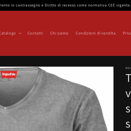
gamento in contrassegno e Diritto di recesso come normativa CEE vigent
Catalogo
Contatti
Chi siamo
Condizioni di vendita
Priv
MA
T
v
s