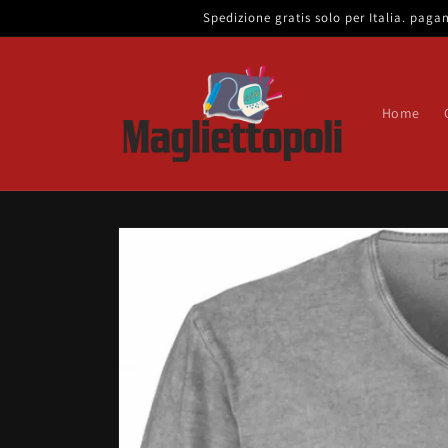
Vai
Spedizione gratis solo per Italia. pa
direttamente
ai contenuti
Home
Passa alle
informazioni
sul prodotto