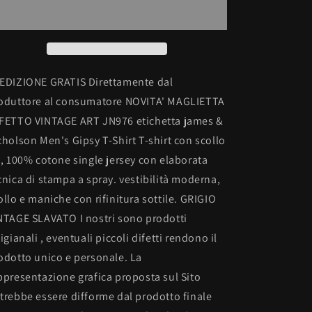
con
con
scollo
scollo
a
a
v,
v,
100%
100%
cotone
cotone
EDIZIONE GRATIS Direttamente dal
single
single
oduttore al consumatore NOVITA' MAGLIETTA
jersey
jersey
FETTO VINTAGE ART JN976 etichetta james &
con
con
stampa
stampa
cholson Men's Gipsy T-Shirt T-shirt con scollo
ORIGINAL
ORIGINAL
v, 100% cotone single jersey con elaborata
FAKE
FAKE
cnica di stampa a spray. vestibilità moderna,
ollo e maniche con rifinitura sottile. GRIGIO
NTAGE SLAVATO I nostri sono prodotti
tigianali , eventuali piccoli difetti rendono il
odotto unico e personale. La
ppresentazione grafica proposta sul Sito
trebbe essere difforme dal prodotto finale