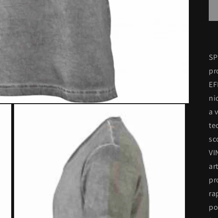
SP
pr
EF
ni
a 
te
sc
VI
ar
pr
ra
po