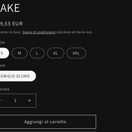
FAKE
rezzo
19,55 EUR
oste incluse.
Spese di spedizione
calcolate al check-out.
stino
lia
S
M
L
XL
XXL
ore
GRIGIO SCURO
antità
Diminuisci
Aumenta
quantità
quantità
per
per
T-
T-
Aggiungi al carrello
shirt
shirt