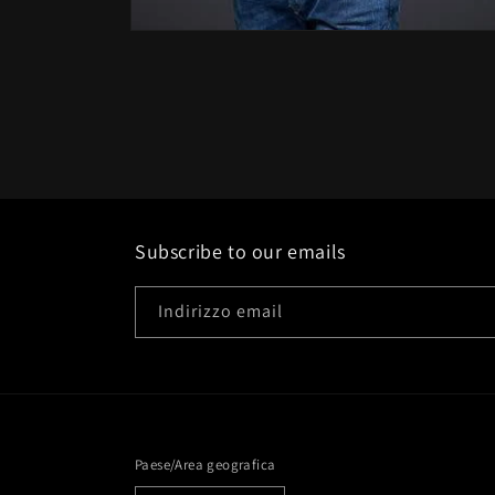
Apri
contenuti
multimediali
6
in
finestra
modale
Subscribe to our emails
Indirizzo email
Paese/Area geografica