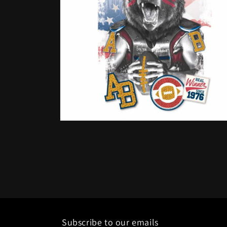
Apri
contenuti
multimediali
6
in
finestra
modale
Subscribe to our emails