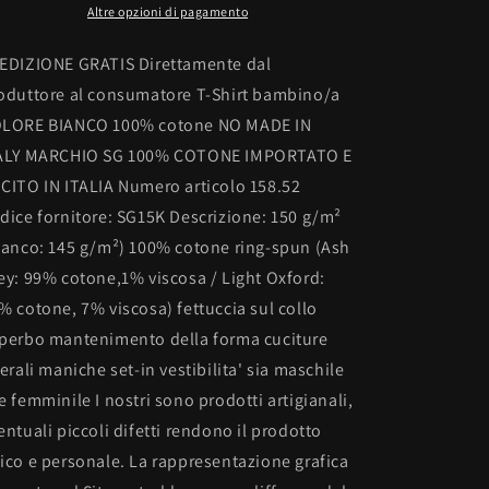
BEARS
BEARS
Altre opzioni di pagamento
EDIZIONE GRATIS Direttamente dal
oduttore al consumatore T-Shirt bambino/a
LORE BIANCO 100% cotone NO MADE IN
ALY MARCHIO SG 100% COTONE IMPORTATO E
CITO IN ITALIA Numero articolo 158.52
dice fornitore: SG15K Descrizione: 150 g/m²
ianco: 145 g/m²) 100% cotone ring-spun (Ash
ey: 99% cotone,1% viscosa / Light Oxford:
% cotone, 7% viscosa) fettuccia sul collo
perbo mantenimento della forma cuciture
terali maniche set-in vestibilita' sia maschile
e femminile I nostri sono prodotti artigianali,
entuali piccoli difetti rendono il prodotto
ico e personale. La rappresentazione grafica