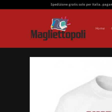
Vai
Spedizione gratis solo per Italia. pa
direttamente
ai contenuti
Home
Passa alle
informazioni
sul prodotto