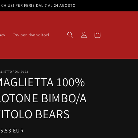
e. CHIUSI PER FERIE DAL 7 AL 24 AGOSTO
Accedi
Carrello
acy
Csv per rivenditori
GLIETTOPOLI2023
MAGLIETTA 100%
COTONE BIMBO/A
TITOLO BEARS
rezzo
15,53 EUR