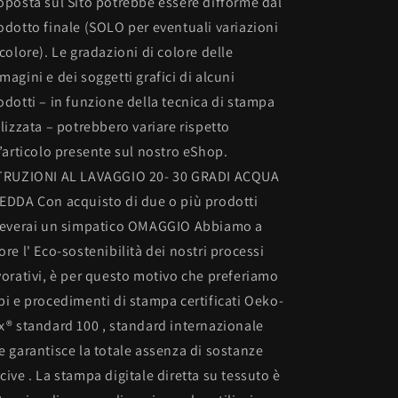
oposta sul Sito potrebbe essere difforme dal
odotto finale (SOLO per eventuali variazioni
 colore). Le gradazioni di colore delle
magini e dei soggetti grafici di alcuni
odotti – in funzione della tecnica di stampa
ilizzata – potrebbero variare rispetto
l’articolo presente sul nostro eShop.
TRUZIONI AL LAVAGGIO 20- 30 GRADI ACQUA
EDDA Con acquisto di due o più prodotti
ceverai un simpatico OMAGGIO Abbiamo a
ore l' Eco-sostenibilità dei nostri processi
vorativi, è per questo motivo che preferiamo
pi e procedimenti di stampa certificati Oeko-
x® standard 100 , standard internazionale
e garantisce la totale assenza di sostanze
cive . La stampa digitale diretta su tessuto è