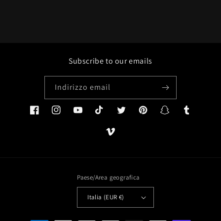
Subscribe to our emails
Indirizzo email
Facebook
Instagram
YouTube
TikTok
Twitter
Pinterest
Snapchat
Tumblr
Vimeo
Paese/Area geografica
Italia (EUR €)