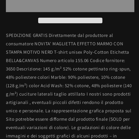
unisex
unisex
Poly-
Poly-
Cotton
Cotton
EFFETTO
EFFETTO
MARMO
MARMO
con
con
SPEDIZIONE GRATIS Direttamente dal produttore al
stampa
stampa
consumatore NOVITA' MAGLIETTA EFFETTO MARMO CON
motivo
motivo
STAMPA MOTIVO NERD T-shirt unisex Poly-Cotton Etichetta
NERD
NERD
BELLA&CANVAS Numero articolo 155.06 Codice fornitore:
3650 Descrizione: 145 g/m² 52% cotone pettinato ring-spun,
48% poliestere colori Marble: 90% poliestere, 10% cotone
(128 g/m²) color Acid Wash: 52% cotone, 48% poliestere (140
g/m²) cuciture laterali taglio attillato I nostri sono prodotti
artigianali , eventuali piccoli difetti rendono il prodotto
unico e personale. La rappresentazione grafica proposta sul
Sito potrebbe essere difforme dal prodotto finale (SOLO per
eventuali variazioni di colore). Le gradazioni di colore delle
immagini e dei soggetti grafici di alcuni prodotti – in