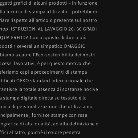
ggetti grafici di alcuni prodotti – in funzione
lla tecnica di stampa utilizzata – potrebbero
riare rispetto all’articolo presente sul nostro
hop. ISTRUZIONI AL LAVAGGIO 20- 30 GRADI
QUA FREDDA Con acquisto di due o più
odotti riceverai un simpatico OMAGGIO
biamo a cuore l'Eco-sostenibilità dei nostri
ocessi lavorativi, è per questo motivo che
eferiamo capi e procedimenti di stampa
rtificati OEKO standard internazionale che
rantisce la totale assenza di sostanze nocive
La stampa digitale diretta su tessuto è la
cnica di personalizzazione che utilizziamo
incipalmente , fornisce stampe con resa
tografica di alta qualità, ad alta definizione e
ffici al tatto, poichè il colore penetra