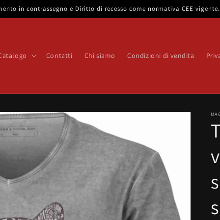
gamento in contrassegno e Diritto di recesso come normativa CEE vigent
Catalogo
Contatti
Chi siamo
Condizioni di vendita
Priv
MA
T
v
s