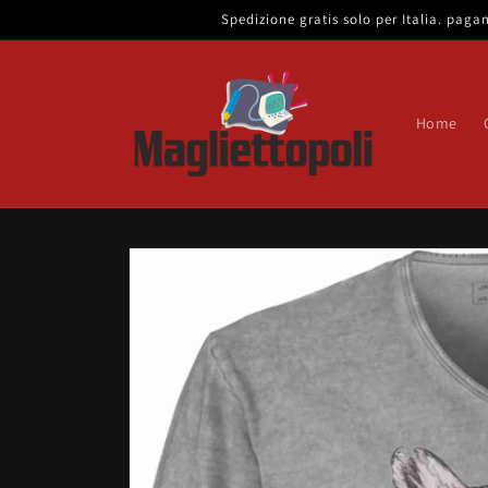
Vai
Spedizione gratis solo per Italia. pa
direttamente
ai contenuti
Home
Passa alle
informazioni
sul prodotto