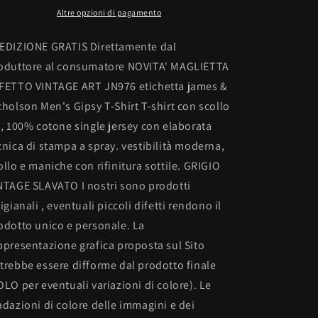
v,
v,
Altre opzioni di pagamento
100%
100%
cotone
cotone
EDIZIONE GRATIS Direttamente dal
single
single
oduttore al consumatore NOVITA' MAGLIETTA
jersey
jersey
FETTO VINTAGE ART JN976 etichetta james &
con
con
stampa
stampa
cholson Men's Gipsy T-Shirt T-shirt con scollo
v, 100% cotone single jersey con elaborata
cnica di stampa a spray. vestibilità moderna,
ollo e maniche con rifinitura sottile. GRIGIO
NTAGE SLAVATO I nostri sono prodotti
tigianali , eventuali piccoli difetti rendono il
odotto unico e personale. La
ppresentazione grafica proposta sul Sito
trebbe essere difforme dal prodotto finale
OLO per eventuali variazioni di colore). Le
adazioni di colore delle immagini e dei