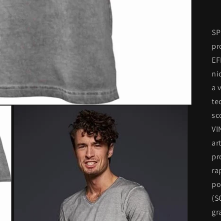
SP
pr
EF
ni
a 
te
sc
VI
ar
pr
ra
po
(S
gr