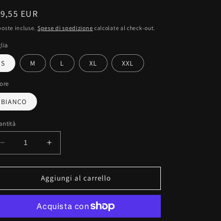
rezzo
19,55 EUR
oste incluse.
Spese di spedizione
calcolate al check-out.
stino
lia
S
M
L
XL
XXL
ore
BIANCO
antità
Diminuisci
Aumenta
quantità
quantità
per
per
T-
T-
Aggiungi al carrello
shirt
shirt
con
con
scollo
scollo
a
a