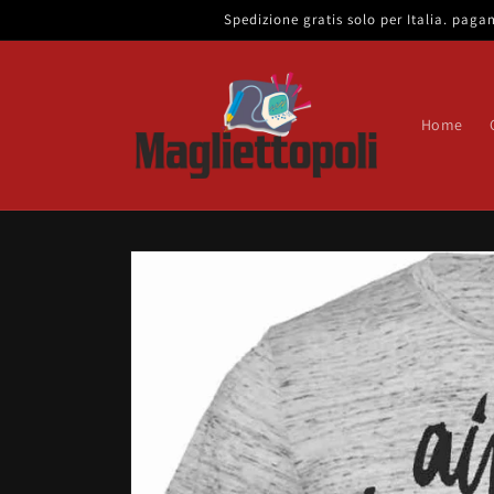
Vai
Spedizione gratis solo per Italia. pa
direttamente
ai contenuti
Home
Passa alle
informazioni
sul prodotto