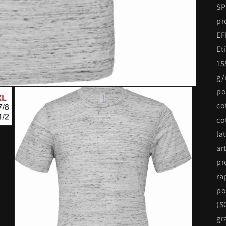
SP
pr
EF
Et
15
g/
po
co
co
la
ar
pr
ra
po
(S
gr