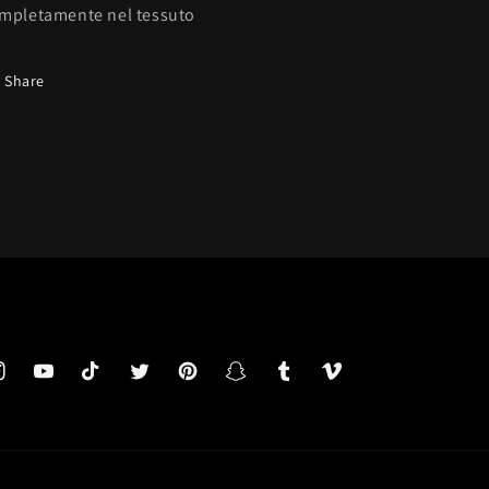
mpletamente nel tessuto
Share
k
nstagram
YouTube
TikTok
Twitter
Pinterest
Snapchat
Tumblr
Vimeo