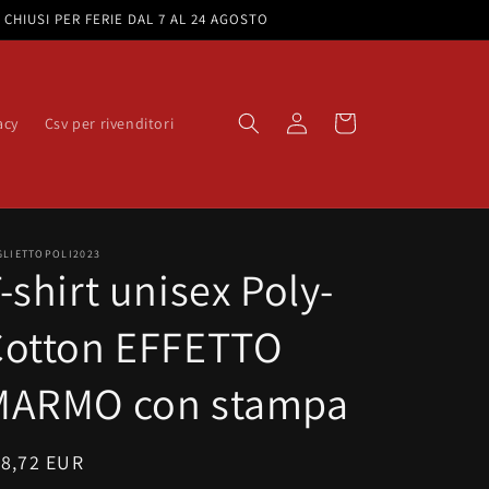
e. CHIUSI PER FERIE DAL 7 AL 24 AGOSTO
Accedi
Carrello
acy
Csv per rivenditori
GLIETTOPOLI2023
-shirt unisex Poly-
Cotton EFFETTO
MARMO con stampa
rezzo
18,72 EUR