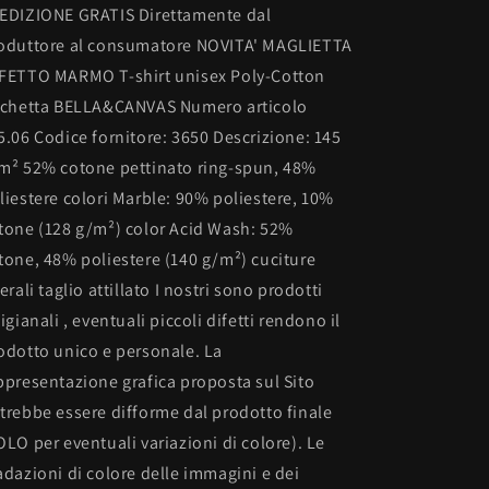
con
con
EDIZIONE GRATIS Direttamente dal
stampa
stampa
oduttore al consumatore NOVITA' MAGLIETTA
FETTO MARMO T-shirt unisex Poly-Cotton
ichetta BELLA&CANVAS Numero articolo
5.06 Codice fornitore: 3650 Descrizione: 145
m² 52% cotone pettinato ring-spun, 48%
liestere colori Marble: 90% poliestere, 10%
tone (128 g/m²) color Acid Wash: 52%
tone, 48% poliestere (140 g/m²) cuciture
terali taglio attillato I nostri sono prodotti
tigianali , eventuali piccoli difetti rendono il
odotto unico e personale. La
ppresentazione grafica proposta sul Sito
trebbe essere difforme dal prodotto finale
OLO per eventuali variazioni di colore). Le
adazioni di colore delle immagini e dei