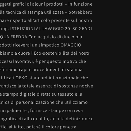
ggetti grafici di alcuni prodotti – in funzione
lla tecnica di stampa utilizzata – potrebbero
riare rispetto all’articolo presente sul nostro
hop. ISTRUZIONI AL LAVAGGIO 20- 30 GRADI
QUA FREDDA Con acquisto di due o più
odotti riceverai un simpatico OMAGGIO
biamo a cuore l'Eco-sostenibilità dei nostri
ocessi lavorativi, è per questo motivo che
eferiamo capi e procedimenti di stampa
rtificati OEKO standard internazionale che
rantisce la totale assenza di sostanze nocive
La stampa digitale diretta su tessuto è la
cnica di personalizzazione che utilizziamo
incipalmente , fornisce stampe con resa
tografica di alta qualità, ad alta definizione e
ffici al tatto, poichè il colore penetra