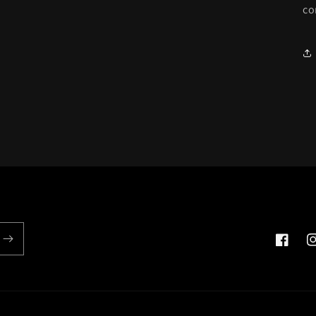
co
Faceboo
I