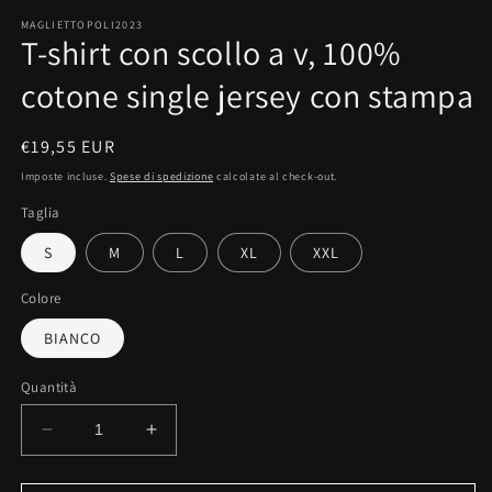
MAGLIETTOPOLI2023
T-shirt con scollo a v, 100%
cotone single jersey con stampa
Prezzo
€19,55 EUR
di
Imposte incluse.
Spese di spedizione
calcolate al check-out.
listino
Taglia
S
M
L
XL
XXL
Colore
BIANCO
Quantità
Diminuisci
Aumenta
quantità
quantità
per
per