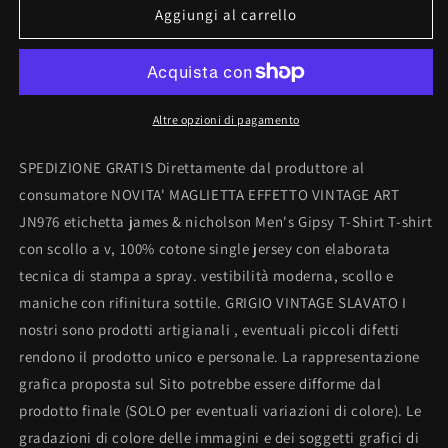
T-
T-
Aggiungi al carrello
shirt
shirt
con
con
scollo
scollo
a
a
v,
v,
Altre opzioni di pagamento
100%
100%
cotone
cotone
SPEDIZIONE GRATIS Direttamente dal produttore al
single
single
consumatore NOVITA' MAGLIETTA EFFETTO VINTAGE ART
jersey
jersey
JN976 etichetta james & nicholson Men's Gipsy T-Shirt T-shirt
con
con
stampa
stampa
con scollo a v, 100% cotone single jersey con elaborata
tecnica di stampa a spray. vestibilità moderna, scollo e
maniche con rifinitura sottile. GRIGIO VINTAGE SLAVATO I
nostri sono prodotti artigianali , eventuali piccoli difetti
rendono il prodotto unico e personale. La rappresentazione
grafica proposta sul Sito potrebbe essere difforme dal
prodotto finale (SOLO per eventuali variazioni di colore). Le
gradazioni di colore delle immagini e dei soggetti grafici di