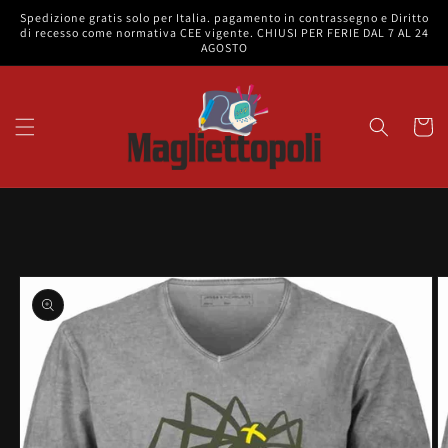
Vai
Spedizione gratis solo per Italia. pagamento in contrassegno e Diritto
direttamente
di recesso come normativa CEE vigente. CHIUSI PER FERIE DAL 7 AL 24
ai contenuti
AGOSTO
Carrell
Passa alle
informazioni
sul prodotto