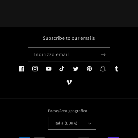
Subscribe to our emails
Indirizzo email
Facebook
Instagram
YouTube
TikTok
Twitter
Pinterest
Snapchat
Tumblr
Vimeo
Paese/Area geografica
Italia (EUR €)