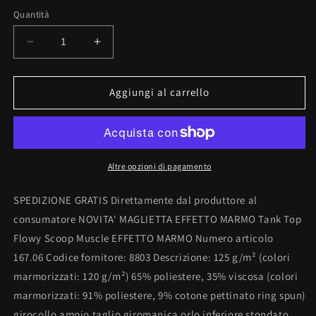
Quantità
Diminuisci
Aumenta
quantità
quantità
per
per
Tank
Tank
Aggiungi al carrello
Top
Top
Flowy
Flowy
Scoop
Scoop
Muscle
Muscle
EFFETTO
EFFETTO
Altre opzioni di pagamento
MARMO
MARMO
CON
CON
SPEDIZIONE GRATIS Direttamente dal produttore al
STAMPA
STAMPA
consumatore NOVITA' MAGLIETTA EFFETTO MARMO Tank Top
Flowy Scoop Muscle EFFETTO MARMO Numero articolo
167.06 Codice fornitore: 8803 Descrizione: 125 g/m² (colori
marmorizzati: 120 g/m²) 65% poliestere, 35% viscosa (colori
marmorizzati: 91% poliestere, 9% cotone pettinato ring spun)
girocollo ampio taglio giromanica orlo inferiore stondato