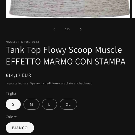
Apri
A
contenuti
c
multimediali
m
su
1
/
3
1
2
in
in
MAGLIETTOPOLI2023
finestra
fi
Tank Top Flowy Scoop Muscle
modale
m
EFFETTO MARMO CON STAMPA
Prezzo
€14,17 EUR
di
Imposte incluse.
Spese di spedizione
calcolate al check-out.
listino
Taglia
S
M
L
XL
Colore
BIANCO