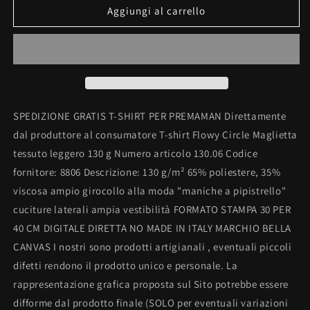
MAGLIETTA
MAGLIETTA
Aggiungi al carrello
PER
PER
PREMAMAN,
PREMAMAN,
AMPIA
AMPIA
VESTIBILITA&#39;
VESTIBILITA&#39;
:SUPER
:SUPER
SPEDIZIONE GRATIS T-SHIRT PER PREMAMAN Direttamente
dal produttore al consumatore T-shirt Flowy Circle Maglietta
tessuto leggero 130 g Numero articolo 130.06 Codice
fornitore: 8806 Descrizione: 130 g/m² 65% poliestere, 35%
viscosa ampio girocollo alla moda "maniche a pipistrello"
cuciture laterali ampia vestibilità FORMATO STAMPA 30 PER
40 CM DIGITALE DIRETTA NO MADE IN ITALY MARCHIO BELLA
CANVAS I nostri sono prodotti artigianali , eventuali piccoli
difetti rendono il prodotto unico e personale. La
rappresentazione grafica proposta sul Sito potrebbe essere
difforme dal prodotto finale (SOLO per eventuali variazioni