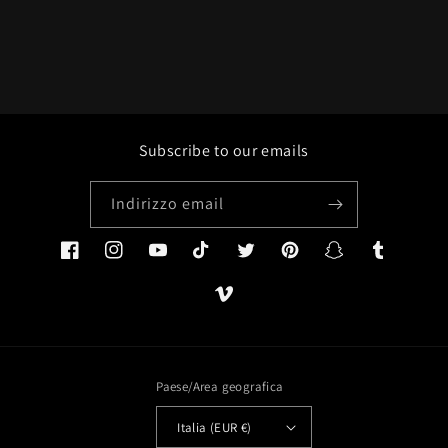
Subscribe to our emails
Indirizzo email
Facebook
Instagram
YouTube
TikTok
Twitter
Pinterest
Snapchat
Tumblr
Vimeo
Paese/Area geografica
Italia (EUR €)