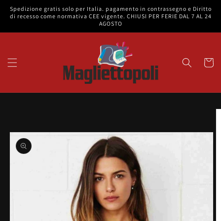
Vai
Spedizione gratis solo per Italia. pagamento in contrassegno e Diritto
direttamente
di recesso come normativa CEE vigente. CHIUSI PER FERIE DAL 7 AL 24
ai contenuti
AGOSTO
Carrell
Passa alle
informazioni
sul prodotto